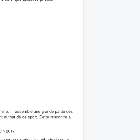
amille. Il rassemble une grande partie des
 autour de ce sport. Cette rencontre a
Juin 2017
jouer en extérieur à contrario de cette