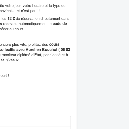
e votre jour, votre horaire et le type de
onvient… et c’est parti !
é les
12 €
de réservation directement dans
ous recevrez automatiquement le
code de
éder au court.
encore plus vite, profitez des
cours
 collectifs avec Aurélien Bouchot ( 06 83
re moniteur diplômé d’État, passionné et à
 les niveaux.
court !