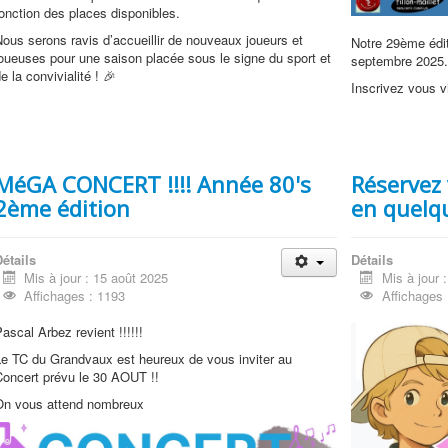
onction des places disponibles.
ous serons ravis d’accueillir de nouveaux joueurs et
Notre 29ème édit
oueuses pour une saison placée sous le signe du sport et
septembre 2025
e la convivialité ! 🎉
Inscrivez vous vi
MéGA CONCERT !!!! Année 80's
Réservez 
2ème édition
en quelqu
étails
Détails
Mis à jour : 15 août 2025
Mis à jour 
Affichages : 1193
Affichages 
ascal Arbez revient !!!!!!
Le TC du Grandvaux est heureux de vous inviter au
Concert prévu le 30 AOUT !!
On vous attend nombreux