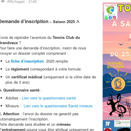
Affichages : 2146
Demande d’inscription
– Saison 2025
🎾
nvie de rejoindre l’aventure du
Tennis Club du
Grandvaux
?
our faire une demande d’inscription, merci de nous
envoyer un dossier complet comprenant :
La
fiche d’inscription
2025 remplie
Le
règlement
correspondant à votre formule
Un
certificat médical
(uniquement si le vôtre date de
plus de 3 ans)
📝
Questionnaire santé
:
Adultes :
Lien vers le questionnaire santé
Mineurs :
Lien vers le questionnaire Santé mineurs
⚠️
Attention
: l’envoi du dossier ne garantit pas
utomatiquement l’inscription.
Votre demande sera étudiée et un
créneau
d’entraînement
pourra vous être attribué uniquement en