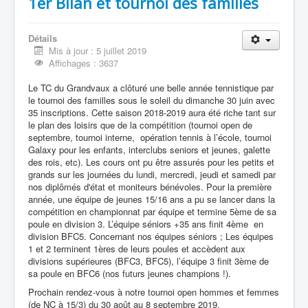
1er Bilan et tournoi des familles
Détails
Mis à jour : 5 juillet 2019
Affichages : 3637
Le TC du Grandvaux a clôturé une belle année tennistique par
le tournoi des familles sous le soleil du dimanche 30 juin avec
35 inscriptions. Cette saison 2018-2019 aura été riche tant sur
le plan des loisirs que de la compétition (tournoi open de
septembre, tournoi interne, opération tennis à l’école, tournoi
Galaxy pour les enfants, interclubs seniors et jeunes, galette
des rois, etc). Les cours ont pu être assurés pour les petits et
grands sur les journées du lundi, mercredi, jeudi et samedi par
nos diplômés d'état et moniteurs bénévoles. Pour la première
année, une équipe de jeunes 15/16 ans a pu se lancer dans la
compétition en championnat par équipe et termine 5ème de sa
poule en division 3. L’équipe séniors +35 ans finit 4ème en
division BFC5. Concernant nos équipes séniors ; Les équipes
1 et 2 terminent 1ères de leurs poules et accèdent aux
divisions supérieures (BFC3, BFC5), l’équipe 3 finit 3ème de
sa poule en BFC6 (nos futurs jeunes champions !).
Prochain rendez-vous à notre tournoi open hommes et femmes
(de NC à 15/3) du 30 août au 8 septembre 2019.